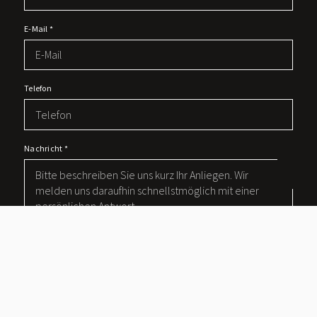
E-Mail
*
Telefon
Nachricht
*
Mit diesem Haken bestätigen Sie, dass Sie die
Datenschutzerklärung
zur Kenntnis genommen haben.
Wir nehmen den Schutz Ihrer Daten ernst. Alle Informationen, die