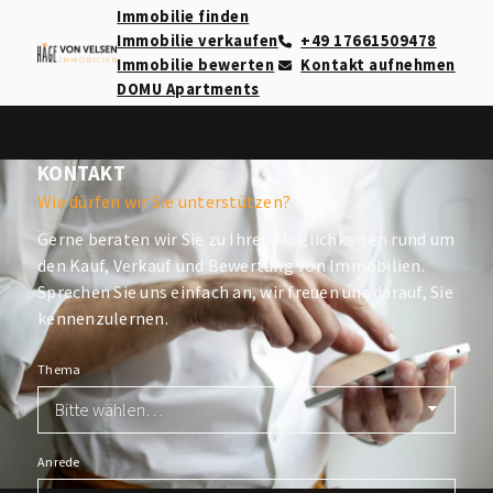
Immobilie finden
Immobilie verkaufen
+49 17661509478
Immobilie bewerten
Kontakt aufnehmen
DOMU Apartments
KONTAKT
Wie dürfen wir Sie unterstützen?
Gerne beraten wir Sie zu Ihren Möglichkeiten rund um
den Kauf, Verkauf und Bewertung von Immobilien.
Sprechen Sie uns einfach an, wir freuen uns darauf, Sie
kennenzulernen.
Thema
Anrede