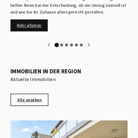
helfen Ihnen bei der Entscheidung, ob ein Umzug sinnvoll ist
B
und wie Sie Ihr Zuhause altersgerecht gestalten.
F
F
Mehr erfahren
IMMOBILIEN IN DER REGION
Aktuelle Immobilien
Alle ansehen