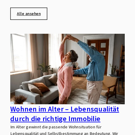
Alle ansehen
Wohnen im Alter – Lebensqualität
durch die richtige Immobilie
Im Alter gewinnt die passende Wohnsituation für
D
Lebensqualität und Selbstbestimmung an Bedeutung. Wir
w