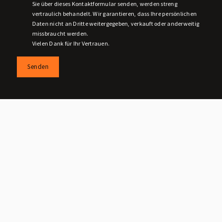
Sie über dieses Kontaktformular senden, werden streng
vertraulich behandelt. Wir garantieren, dass Ihre persönlichen
Daten nicht an Dritte weitergegeben, verkauft oder anderweitig
missbraucht werden.
Vielen Dank für Ihr Vertrauen.
Senden
UNSERE REFERENZEN
Erfolgreich vermittelte Immobilien
Alle ansehen