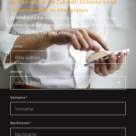
Gemeinsam in die Zukunft: Sicherheit und
Lebensqualität im Alter planen
Vereinbaren Sie noch heute einen Termin für eine
kostenlose Beratung und lassen Sie uns gemeinsam
Ihr neues Kapitel gestalten.
Thema
Anrede
Vorname
*
Nachname
*