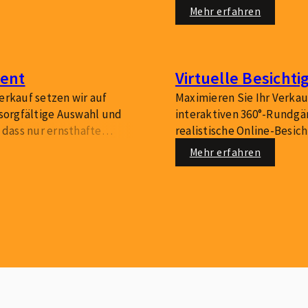
t und den Verkauf
eine schnellere, wertger
Mehr erfahren
erfolgreichen Verkauf.
ent
Virtuelle Besicht
erkauf setzen wir auf
Maximieren Sie Ihr Verka
 sorgfältige Auswahl und
interaktiven 360°-Rundgä
 dass nur ernsthafte
realistische Online-Besi
– für einen effizienten
aus – sparen Sie Zeit und
Mehr erfahren
deutschlandweit.