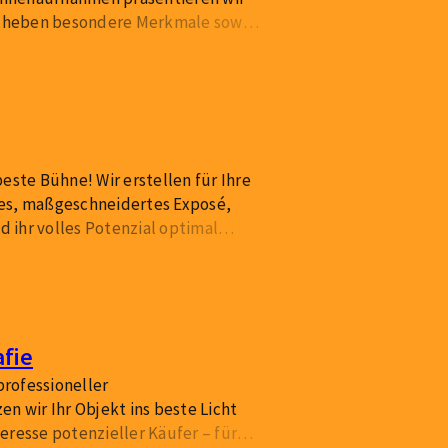
nd heben besondere Merkmale sowie
 – für einen schnelleren und
este Bühne! Wir erstellen für Ihre
es, maßgeschneidertes Exposé,
nd ihr volles Potenzial optimal
onellen Fotos, detaillierten
rechendem Design.
fie
 professioneller
n wir Ihr Objekt ins beste Licht
eresse potenzieller Käufer – für