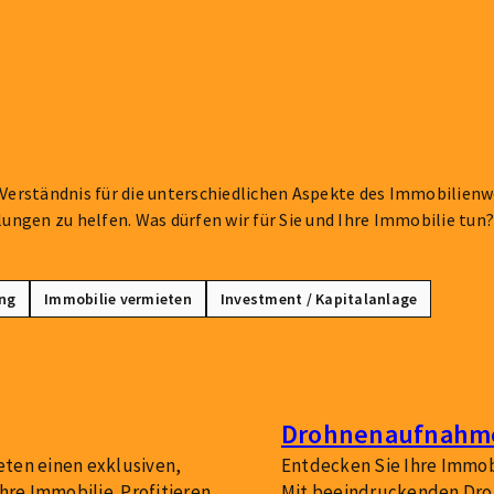
s Verständnis für die unterschiedlichen Aspekte des Immobilien
lungen zu helfen. Was dürfen wir für Sie und Ihre Immobilie tun
ng
Immobilie vermieten
Investment / Kapitalanlage
Drohnenaufnahm
ieten einen exklusiven,
Entdecken Sie Ihre Immob
hre Immobilie. Profitieren
Mit beeindruckenden Dro