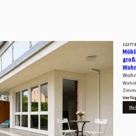
12277 
Möbl
groß
Wohn
Wohn
Wohnfl
Zimme
Verfü
Me