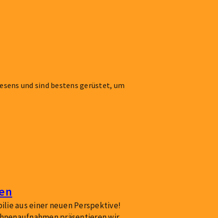
wesens und sind bestens gerüstet, um
?
en
ilie aus einer neuen Perspektive!
hnenaufnahmen präsentieren wir