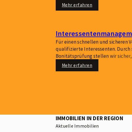
begeistert, die Wertigkeit steiger
Mehr erfahren
beschleunigt.
Interessentenmanagem
Für einen schnellen und sicheren V
qualifizierte Interessenten. Durch
Bonitätsprüfung stellen wir sicher,
Käufer Ihre Immobilie besichtigen 
Mehr erfahren
Prozess und Ihre Zufriedenheit.
IMMOBILIEN IN DER REGION
Aktuelle Immobilien