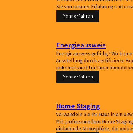
Sie von unserer Erfahrung und un
Netzwerk, um Ihre Immobilie schne
Mehr erfahren
veräußern – ohne unerwünschte A
Energieausweis
Energieausweis gefällig? Wir küm
Ausstellung durch zertifizierte Ex
unkompliziert für Ihren Immobili
wir Sie gerne zu energieeffizient
Mehr erfahren
Wertsteigerung.
Home Staging
Verwandeln Sie Ihr Haus in ein un
Mit professionellem Home Staging 
einladende Atmosphäre, die onlin