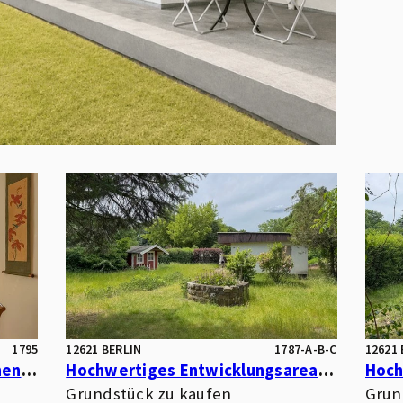
1795
12621 BERLIN
1787-A-B-C
12621 
Urbanes Wohnen in ruhiger Innenhoflage – Moderne Eigentumswohnung mit Südwest-Loggia
Hochwertiges Entwicklungsareal mit Park- und Wasserlage – optimal für kleinteilige Wohnbebauung
Grundstück zu kaufen
Grun