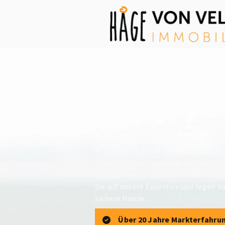
Ihre Immobilie in besten Händ
Mit Sorgfalt, Erfahrung und echter
uns um den erfolgreichen Verkauf Ih
transparent, professionell und stets
Sie auf unsere Expertise und legen S
sichere Hände.
Über 20 Jahre Markterfahru