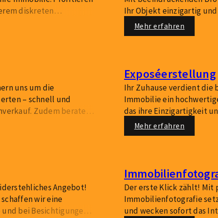
serem diskreten
Ihr Objekt einzigartig u
ll und sicher zu
die attraktive Lage hervor
Mehr erfahren
ufmerksamkeit.
erfolgreicheren Verkauf.
Exposéerstellung
mern uns um die
Ihr Zuhause verdient die b
perten – schnell und
Immobilie ein hochwertig
enverkauf. Zudem beraten
das ihre Einzigartigkeit u
en Maßnahmen zur
präsentiert – mit professi
Mehr erfahren
Beschreibungen und ansp
Immobilienfotogra
widerstehliches Angebot!
Der erste Klick zählt! Mit
schaffen wir eine
Immobilienfotografie setze
e und bei Besichtigungen
und wecken sofort das Int