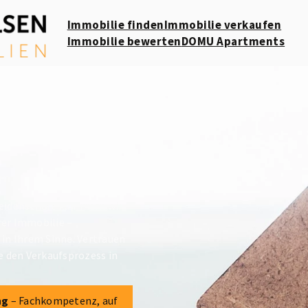
Immobilie finden
Immobilie verkaufen
Immobilie bewerten
DOMU Apartments
en
 Leidenschaft kümmern wir
rer Immobilie –
 in Ihrem Sinne. Vertrauen
ie den Verkaufsprozess in
ng
– Fachkompetenz, auf