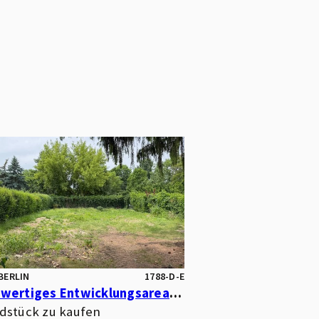
BERLIN
1788-D-E
Hochwertiges Entwicklungsareal mit Park- und Wasserlage – optimal für kleinteilige Wohnbebauung
dstück zu kaufen