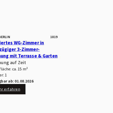
BERLIN
1819
iertes WG-Zimmer in
zügiger 3-Zimmer-
ung mit Terrasse & Garten
ung auf Zeit
äche: ca. 15 m²
r: 1
gbar ab: 01.08.2026
hr erfahren