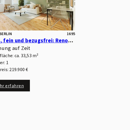
BERLIN
1695
Klein, fein und bezugsfrei: Renovierte 1-Zimmer-Wohnung in ruhiger Lage am Volkspark!
ung auf Zeit
läche: ca. 33,53 m²
r: 1
eis: 219.900 €
hr erfahren