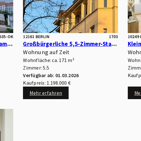
635-OK
12161 BERLIN
1703
10249 
Frisch renovierte Maisonette am Weinbergspark mit viel Licht & flexibler Raumaufteilung
Großbürgerliche 5,5-Zimmer-Stadtwohnung im 4. OG – ein Zuhause mit Geschichte und Zukunft
Wohnung auf Zeit
Wohn
Wohnfläche: ca. 171 m²
Wohnf
Zimmer: 5.5
Zimme
Verfügbar ab: 01.03.2026
Kaufpr
Kaufpreis: 1.198.000 €
Mehr erfahren
Me