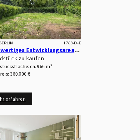
BERLIN
1788-D-E
Hochwertiges Entwicklungsareal mit Park- und Wasserlage – optimal für kleinteilige Wohnbebauung
dstück zu kaufen
stücksfläche: ca. 966 m²
eis: 360.000 €
hr erfahren