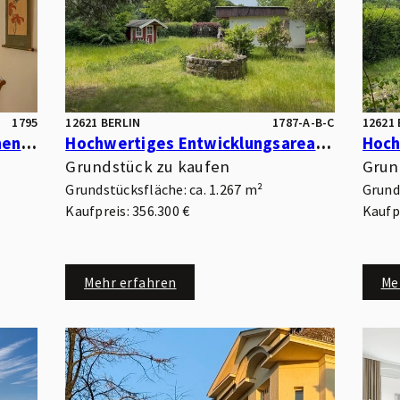
1795
12621 BERLIN
1787-A-B-C
12621 
Urbanes Wohnen in ruhiger Innenhoflage – Moderne Eigentumswohnung mit Südwest-Loggia
Hochwertiges Entwicklungsareal mit Park- und Wasserlage – optimal für kleinteilige Wohnbebauung
Grundstück zu kaufen
Grun
Grundstücksfläche: ca. 1.267 m²
Grund
Kaufpreis: 356.300 €
Kaufpr
Mehr erfahren
Me