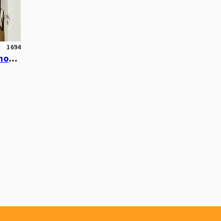
1694
Klein, fein und bezugsfrei: Renovierte 1,5-Zimmer-Wohnung in ruhiger Lage am Volkspark!