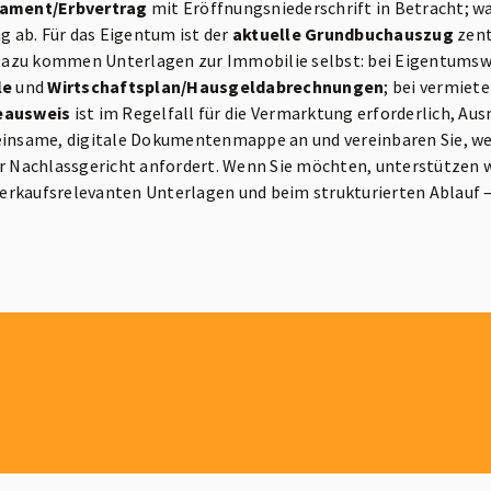
tament/Erbvertrag
mit Eröffnungsniederschrift in Betracht; w
ng ab. Für das Eigentum ist der
aktuelle Grundbuchauszug
zent
Dazu kommen Unterlagen zur Immobilie selbst: bei Eigentums
le
und
Wirtschaftsplan/Hausgeldabrechnungen
; bei vermiet
eausweis
ist im Regelfall für die Vermarktung erforderlich, Au
meinsame, digitale Dokumentenmappe an und vereinbaren Sie, we
Nachlassgericht anfordert. Wenn Sie möchten, unterstützen wi
rkaufsrelevanten Unterlagen und beim strukturierten Ablauf – 