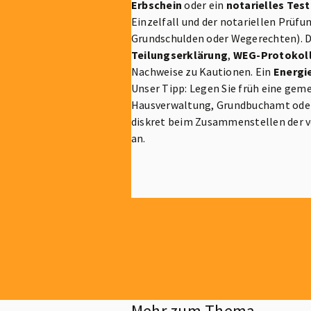
Erbschein
oder ein
notarielles Tes
Einzelfall und der notariellen Prüfu
Grundschulden oder Wegerechten). 
Teilungserklärung
,
WEG-Protokol
Nachweise zu Kautionen. Ein
Energi
Unser Tipp: Legen Sie früh eine ge
Hausverwaltung, Grundbuchamt oder 
diskret beim Zusammenstellen der ve
an.
Mehr zum Thema