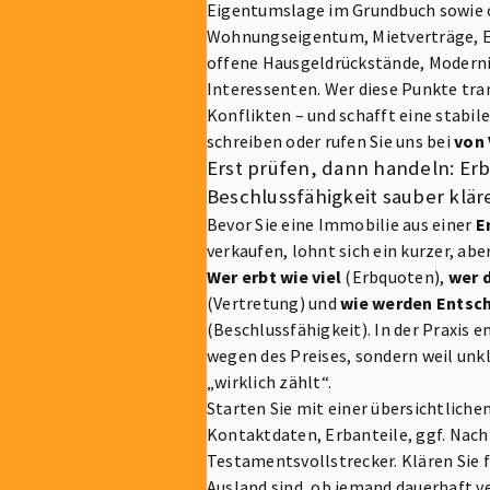
Eigentumslage im Grundbuch sowie o
Wohnungseigentum, Mietverträge, En
offene Hausgeldrückstände, Modern
Interessenten. Wer diese Punkte tra
Konflikten – und schafft eine stabi
schreiben oder rufen Sie uns bei
von 
Erst prüfen, dann handeln: Er
Beschlussfähigkeit sauber klär
Bevor Sie eine Immobilie aus einer
E
verkaufen, lohnt sich ein kurzer, ab
Wer erbt wie viel
(Erbquoten),
wer 
(Vertretung) und
wie werden Entsc
(Beschlussfähigkeit). In der Praxis 
wegen des Preises, sondern weil unkl
„wirklich zählt“.
Starten Sie mit einer übersichtlichen
Kontaktdaten, Erbanteile, ggf. Nach
Testamentsvollstrecker. Klären Sie 
Ausland sind, ob jemand dauerhaft ve