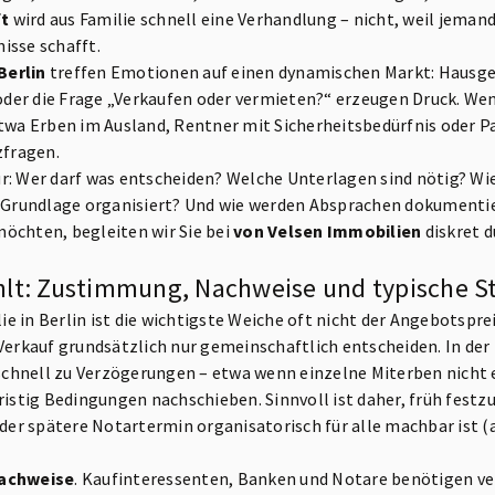
t
wird aus Familie schnell eine Verhandlung – nicht, weil jemand 
isse schafft.
Berlin
treffen Emotionen auf einen dynamischen Markt: Hausge
der die Frage „Verkaufen oder vermieten?“ erzeugen Druck. We
a Erben im Ausland, Rentner mit Sicherheitsbedürfnis oder Paa
zfragen.
ktur: Wer darf was entscheiden? Welche Unterlagen sind nötig? Wi
 Grundlage organisiert? Und wie werden Absprachen dokumenti
öchten, begleiten wir Sie bei
von Velsen Immobilien
diskret d
ählt: Zustimmung, Nachweise und typische St
 in Berlin ist die wichtigste Weiche oft nicht der Angebotspre
erkauf grundsätzlich nur gemeinschaftlich entscheiden. In der 
hnell zu Verzögerungen – etwa wenn einzelne Miterben nicht er
ristig Bedingungen nachschieben. Sinnvoll ist daher, früh festz
der spätere Notartermin organisatorisch für alle machbar ist 
achweise
. Kaufinteressenten, Banken und Notare benötigen ver