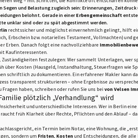
cheren Weg – mit Schritten, die Konflikte oft entschärfen könne
nn Segen und Belastung zugleich sein: Erinnerungen, Zeitdruck 
heidungen belohnt. Gerade in einer
Erbengemeinschaft
entste
itte unklar sind oder zu spät abgestimmt werden.
lin
rechtssicher und möglichst einvernehmlich gelingt, hilft ein
ch, Erbschein bzw. notarielles Testament, Vollmachten) und ge
er Erben. Danach folgt eine nachvollziehbare
Immobilienbewe
it Kaufinteressenten.
e, Zuständigkeiten festzulegen: Wer sammelt Unterlagen, wer sp
rüh über Kosten (Hausgeld, Instandhaltung, Steuerfragen wie S
hen schriftlich zu dokumentieren. Ein erfahrener Makler kann d
zess transparent strukturieren – ohne Ergebnisse zu verspreche
u Fragen haben, schreiben oder rufen Sie uns bei
von Velsen Im
amilie plötzlich „Verhandlung“ wird
 Unsicherheit und unterschiedliche Interessen. Wer in Berlin ein
raucht früh Klarheit über Rechte, Pflichten und den Ablauf – 
Nachlassgericht, ein Termin beim Notar, eine Wohnung, die „erst
ungen, sondern um
Fristen
,
Kosten
und Entscheidungen, die all