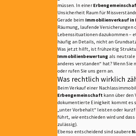
müssen. In einer
Erbengemeinschaf
Unsicherheit Raum für Missverständn
Gerade beim
Immobilienverkauf in 
Räumung, laufende Versicherungen o
Lebenssituationen dazukommen – etw
häufig an Details, nicht an Grundsat
Was jetzt hilft, ist frühzeitig Stru
Immobilienbewertung
als neutrale
anderes verstanden“ hat? Wenn Sie m
oder rufen Sie uns gern an.
Was rechtlich wirklich z
Beim Verkauf einer Nachlassimmobilie
Erbengemeinschaft
kann über den V
dokumentierte Einigkeit kommt es sc
„unter Vorbehalt“ leisten oder kurzf
führt,
wie
entschieden wird und dass 
zulässig).
Ebenso entscheidend sind saubere
N