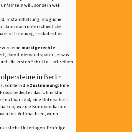
unfair sein will, sondern weil
ld, Instandhaltung, mögliche
nn dann noch unterschiedliche
re in Trennung – eskaliert es
e wird eine
marktgerechte
ert, damit niemand später „etwas
urch die ersten Schritte – schreiben
olpersteine in Berlin
is, sondern die
Zustimmung
: Eine
Praxis bedeutet das: Ohne klar
reichbar sind, eine Unterschrift
uhalten,
wer
die Kommunikation
(auch mit Vollmachten, wenn
lässliche Unterlagen: Erbfolge,