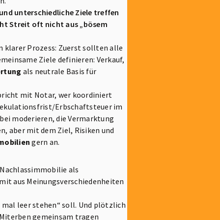
n.
und unterschiedliche Ziele treffen
ht Streit oft nicht aus „bösem
 klarer Prozess: Zuerst sollten alle
meinsame Ziele definieren: Verkauf,
rtung
als neutrale Basis für
richt mit Notar, wer koordiniert
pekulationsfrist/Erbschaftsteuer im
abei moderieren, die Vermarktung
n, aber mit dem Ziel, Risiken und
mobilien
gern an.
e Nachlassimmobilie als
damit aus Meinungsverschiedenheiten
 mal leer stehen“ soll. Und plötzlich
e Miterben gemeinsam tragen