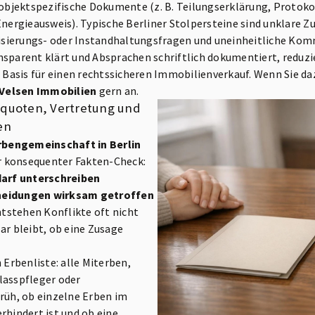
bjektspezifische Dokumente (z. B. Teilungserklärung, Protok
ergieausweis). Typische Berliner Stolpersteine sind unklare Z
isierungs- oder Instandhaltungsfragen und uneinheitliche Ko
nsparent klärt und Absprachen schriftlich dokumentiert, reduzi
le Basis für einen rechtssicheren Immobilienverkauf. Wenn Sie 
Velsen Immobilien
gern an.
bquoten, Vertretung und
en
rbengemeinschaft in Berlin
er konsequenter Fakten-Check:
darf unterschreiben
heidungen wirksam getroffen
entstehen Konflikte oft nicht
ar bleibt, ob eine Zusage
 Erbenliste: alle Miterben,
lasspfleger oder
früh, ob einzelne Erben im
rhindert ist und ob eine