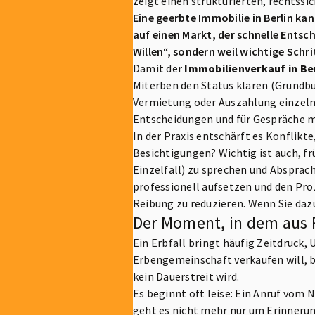
zeigt einen strukturierten, rechtssi
Eine geerbte Immobilie in Berlin ka
auf einen Markt, der schnelle Entsc
Willen“, sondern weil wichtige Schr
Damit der
Immobilienverkauf in Ber
Miterben den Status klären (Grundbu
Vermietung oder Auszahlung einzeln
Entscheidungen und für Gespräche m
In der Praxis entschärft es Konflikt
Besichtigungen? Wichtig ist auch, f
Einzelfall) zu sprechen und Absprac
professionell aufsetzen und den Pro
Reibung zu reduzieren. Wenn Sie daz
Der Moment, in dem aus F
Ein Erbfall bringt häufig Zeitdruck,
Erbengemeinschaft verkaufen will, b
kein Dauerstreit wird.
Es beginnt oft leise: Ein Anruf vom 
geht es nicht mehr nur um Erinner