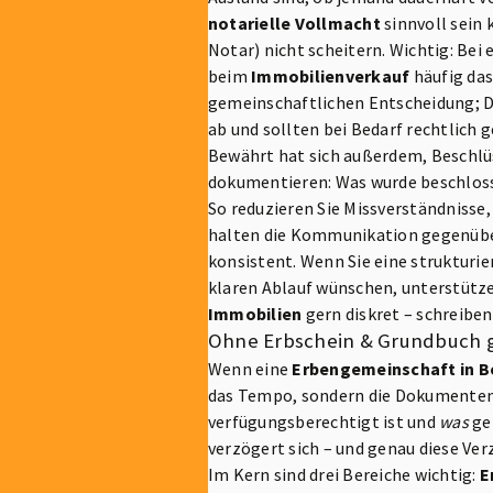
notarielle Vollmacht
sinnvoll sein 
Notar) nicht scheitern. Wichtig: Bei
beim
Immobilienverkauf
häufig das
gemeinschaftlichen Entscheidung; D
ab und sollten bei Bedarf rechtlich 
Bewährt hat sich außerdem, Beschlüs
dokumentieren: Was wurde beschloss
So reduzieren Sie Missverständnisse,
halten die Kommunikation gegenübe
konsistent. Wenn Sie eine strukturi
klaren Ablauf wünschen, unterstütze
Immobilien
gern diskret – schreiben 
Ohne Erbschein & Grundbuch g
Wenn eine
Erbengemeinschaft in Be
das Tempo, sondern die Dokumentenl
verfügungsberechtigt ist und
was
gen
verzögert sich – und genau diese Ve
Im Kern sind drei Bereiche wichtig:
E