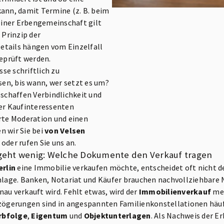
kann, damit Termine (z. B. beim
 einer Erbengemeinschaft gilt
 Prinzip der
etails hängen vom Einzelfall
geprüft werden.
se schriftlich zu
en, bis wann, wer setzt es um?
 schaffen Verbindlichkeit und
r Kaufinteressenten
erte Moderation und einen
n wir Sie bei
von Velsen
oder rufen Sie uns an.
eht wenig: Welche Dokumente den Verkauf tragen
rlin
eine Immobilie verkaufen möchte, entscheidet oft nicht d
age. Banken, Notariat und Käufer brauchen nachvollziehbare 
au verkauft wird. Fehlt etwas, wird der
Immobilienverkauf
mei
rzögerungen sind in angespannten Familienkonstellationen häufig
rbfolge
,
Eigentum
und
Objektunterlagen
. Als Nachweis der E